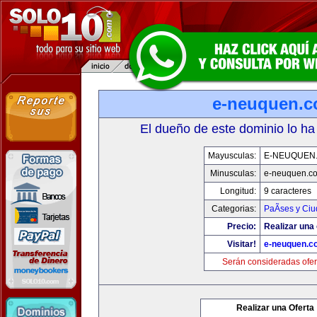
e-neuquen.
El dueño de este dominio lo ha
Mayusculas:
E-NEUQUEN
Minusculas:
e-neuquen.c
Longitud:
9 caracteres
Categorias:
PaÃ­ses y Ci
Precio:
Realizar una 
Visitar!
e-neuquen.c
Serán consideradas ofer
Realizar una Oferta