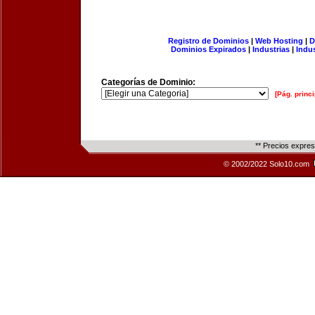
Registro de Dominios
|
Web Hosting
|
D
Dominios Expirados
|
Industrias
|
Indu
Categorías de Dominio:
[Pág. princi
** Precios expre
© 2002/2022 Solo10.com