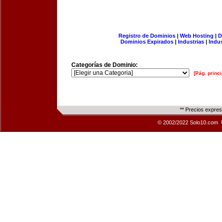
Registro de Dominios
|
Web Hosting
|
D
Dominios Expirados
|
Industrias
|
Indu
Categorías de Dominio:
[Pág. princi
** Precios expre
© 2002/2022 Solo10.com