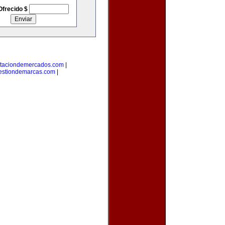
Ofrecido $
taciondemercados.com
|
estiondemarcas.com
|