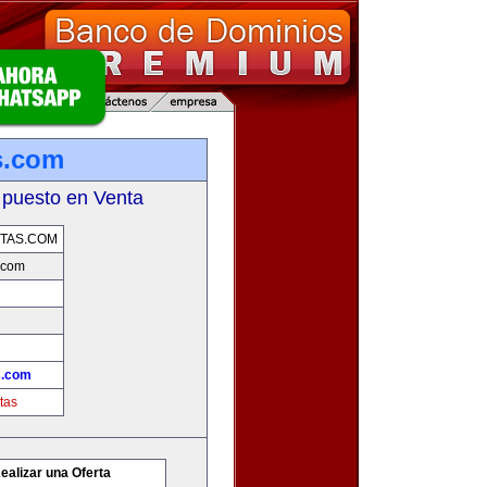
s.com
 puesto en Venta
TAS.COM
.com
s.com
tas
ealizar una Oferta