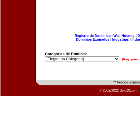
Registro de Dominios
|
Web Hosting
|
D
Dominios Expirados
|
Industrias
|
Indu
Categorías de Dominio:
[Pág. princi
** Precios expre
© 2002/2022 Solo10.com