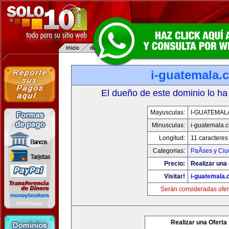
i-guatemala.
El dueño de este dominio lo ha
Mayusculas:
I-GUATEMAL
Minusculas:
i-guatemala.
Longitud:
11 caracteres
Categorias:
PaÃ­ses y Ci
Precio:
Realizar una 
Visitar!
i-guatemala
Serán consideradas ofer
Realizar una Oferta