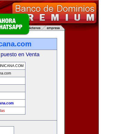
icana.com
 puesto en Venta
INICANA.COM
ana.com
cana.com
tas