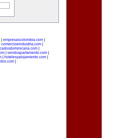
m
|
empresascolombia.com
|
|
comercioeindustria.com
|
ficadosdominicana.com
|
com
|
vendoapartamento.com
|
m
|
hotelesyalojamiento.com
|
otos.com
|