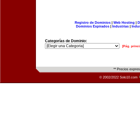
Registro de Dominios
|
Web Hosting
|
D
Dominios Expirados
|
Industrias
|
Indu
Categorías de Dominio:
[Pág. princi
** Precios expre
© 2002/2022 Solo10.com