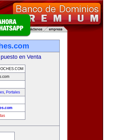
ches.com
 puesto en Venta
COCHES.COM
s.com
hes
,
Portales
hes.com
tas