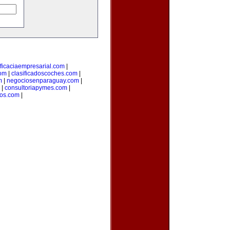
ficaciaempresarial.com
|
com
|
clasificadoscoches.com
|
m
|
negociosenparaguay.com
|
|
consultoriapymes.com
|
os.com
|