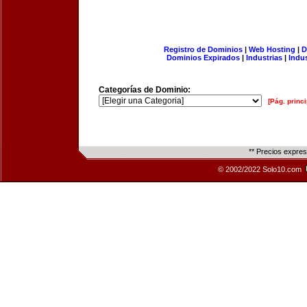
Registro de Dominios
|
Web Hosting
|
D
Dominios Expirados
|
Industrias
|
Indu
Categorías de Dominio:
[Pág. princi
** Precios expre
© 2002/2022 Solo10.com