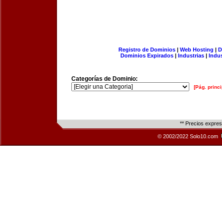
Registro de Dominios
|
Web Hosting
|
D
Dominios Expirados
|
Industrias
|
Indu
Categorías de Dominio:
[Pág. princi
** Precios expre
© 2002/2022 Solo10.com