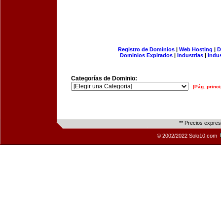
Registro de Dominios
|
Web Hosting
|
D
Dominios Expirados
|
Industrias
|
Indu
Categorías de Dominio:
[Pág. princi
** Precios expre
© 2002/2022 Solo10.com