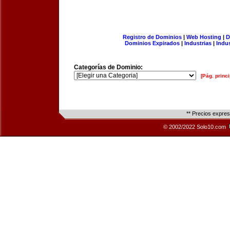
Registro de Dominios
|
Web Hosting
|
D
Dominios Expirados
|
Industrias
|
Indu
Categorías de Dominio:
[Pág. princi
** Precios expre
© 2002/2022 Solo10.com