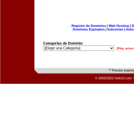
Registro de Dominios
|
Web Hosting
|
D
Dominios Expirados
|
Industrias
|
Indu
Categorías de Dominio:
[Pág. princi
** Precios expre
© 2002/2022 Solo10.com