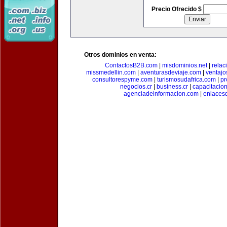
Precio Ofrecido $
Otros dominios en venta:
ContactosB2B.com
|
misdominios.net
|
rela
missmedellin.com
|
aventurasdeviaje.com
|
ventaj
consultorespyme.com
|
turismosudafrica.com
|
pr
negocios.cr
|
business.cr
|
capacitaci
agenciadeinformacion.com
|
enlaces