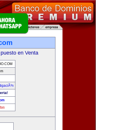
.com
 puesto en Venta
IO.COM
om
tigaciÃ³n
erta!
com
tas