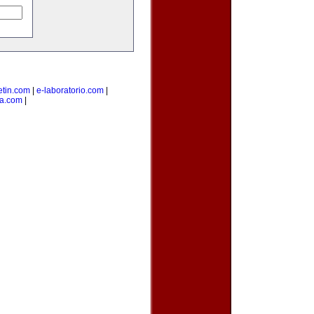
etin.com
|
e-laboratorio.com
|
sa.com
|