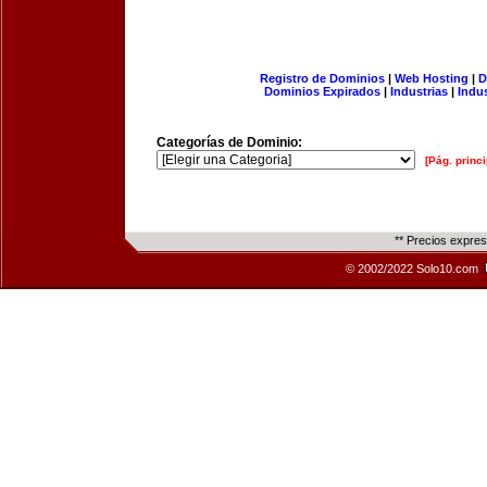
Registro de Dominios
|
Web Hosting
|
D
Dominios Expirados
|
Industrias
|
Indu
Categorías de Dominio:
[Pág. princi
** Precios expre
© 2002/2022 Solo10.com