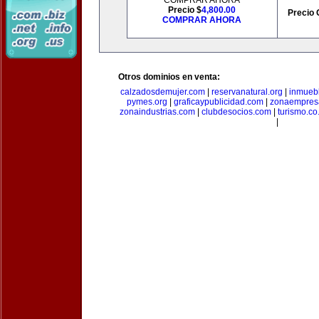
COMPRAR AHORA
Precio $
4,800.00
Precio 
COMPRAR AHORA
Otros dominios en venta:
calzadosdemujer.com
|
reservanatural.org
|
inmueb
pymes.org
|
graficaypublicidad.com
|
zonaempresa
zonaindustrias.com
|
clubdesocios.com
|
turismo.co.
|