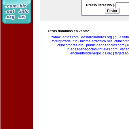
Precio Ofrecido $
Otros dominios en venta:
zonaclientes.com
|
desarrolladores.org
|
guiasalt
foreigntrade.info
|
microelectronica.net
|
clubcom
clubcompras.org
|
publicidadnegocios.com
|
e
ruedasdenegociosvirtuales.com
|
vacac
encuentrosdenegocios.org
|
tarjetas