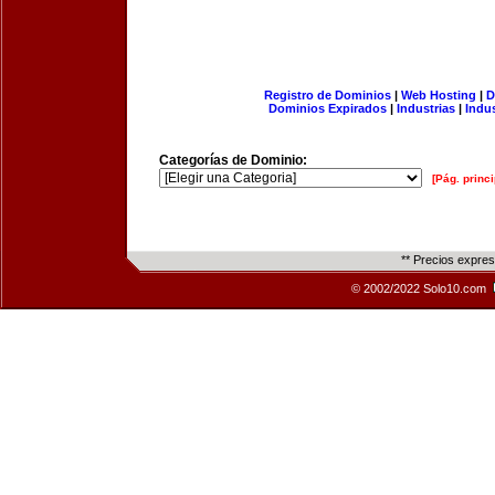
Registro de Dominios
|
Web Hosting
|
D
Dominios Expirados
|
Industrias
|
Indu
Categorías de Dominio:
[Pág. princi
** Precios expre
© 2002/2022 Solo10.com