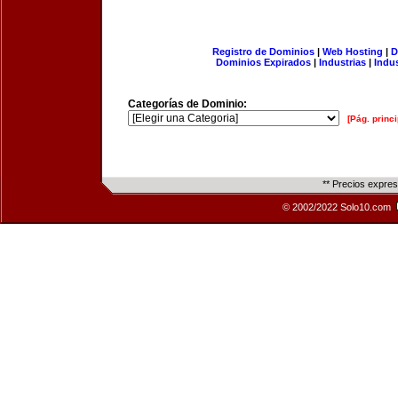
Registro de Dominios
|
Web Hosting
|
D
Dominios Expirados
|
Industrias
|
Indu
Categorías de Dominio:
[Pág. princi
** Precios expre
© 2002/2022 Solo10.com