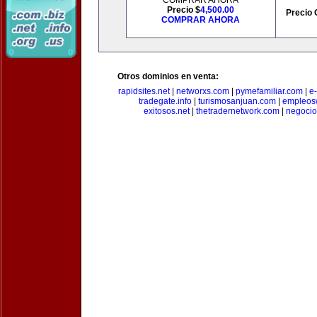
COMPRAR AHORA
Precio $
4,500.00
Precio 
COMPRAR AHORA
Otros dominios en venta:
rapidsites.net
|
networxs.com
|
pymefamiliar.com
|
e
tradegate.info
|
turismosanjuan.com
|
empleos
exitosos.net
|
thetradernetwork.com
|
negocio