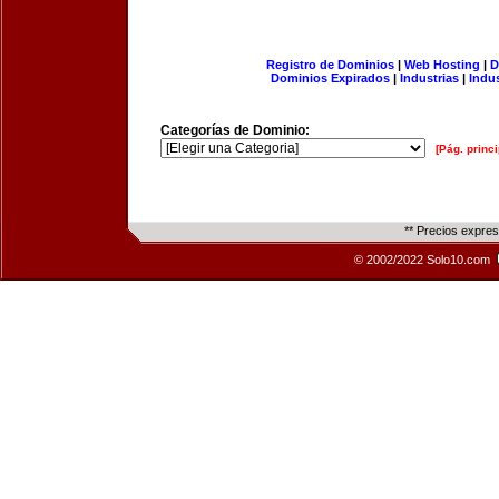
Registro de Dominios
|
Web Hosting
|
D
Dominios Expirados
|
Industrias
|
Indu
Categorías de Dominio:
[Pág. princi
** Precios expre
© 2002/2022 Solo10.com