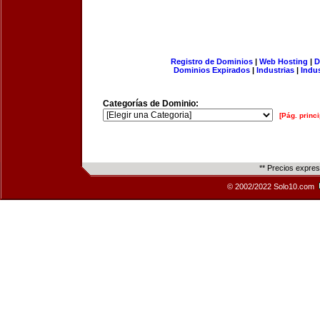
Registro de Dominios
|
Web Hosting
|
D
Dominios Expirados
|
Industrias
|
Indu
Categorías de Dominio:
[Pág. princi
** Precios expre
© 2002/2022 Solo10.com