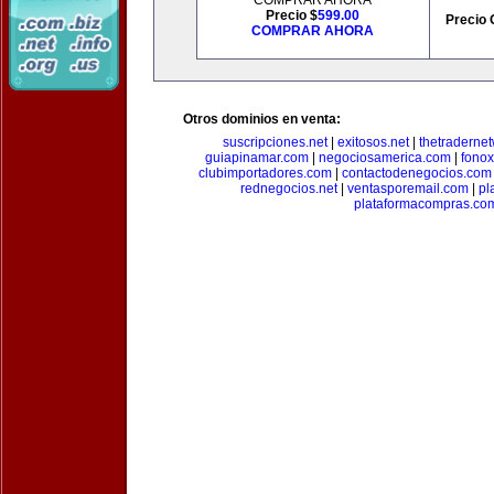
COMPRAR AHORA
Precio $
599.00
Precio 
COMPRAR AHORA
Otros dominios en venta:
suscripciones.net
|
exitosos.net
|
thetraderne
guiapinamar.com
|
negociosamerica.com
|
fonox
clubimportadores.com
|
contactodenegocios.com
rednegocios.net
|
ventasporemail.com
|
pl
plataformacompras.co