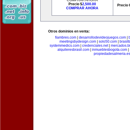
COMPRAR AHORA
Precio $
2,500.00
Precio 
COMPRAR AHORA
Otros dominios en venta:
fiambres.com
|
desarrollodevideojuegos.com
|
meetingsbydesign.com
|
solo50.com
|
brasil
systemmedics.com
|
credenciales.net
|
mercados.b
alquileresbrasil.com
|
inmueblesbogota.com
|
propiedadesalmeria.e