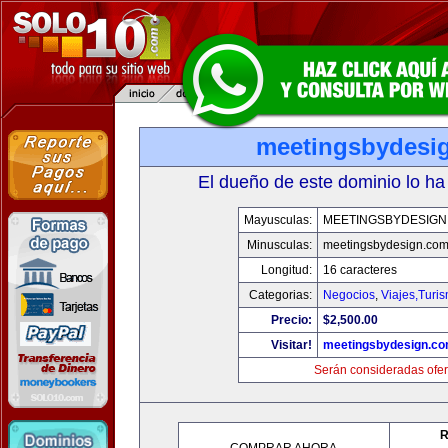
meetingsbydesi
El dueño de este dominio lo ha
Mayusculas:
MEETINGSBYDESIGN
Minusculas:
meetingsbydesign.co
Longitud:
16 caracteres
Categorias:
Negocios
,
Viajes,Turi
Precio:
$2,500.00
Visitar!
meetingsbydesign.c
Serán consideradas ofer
R