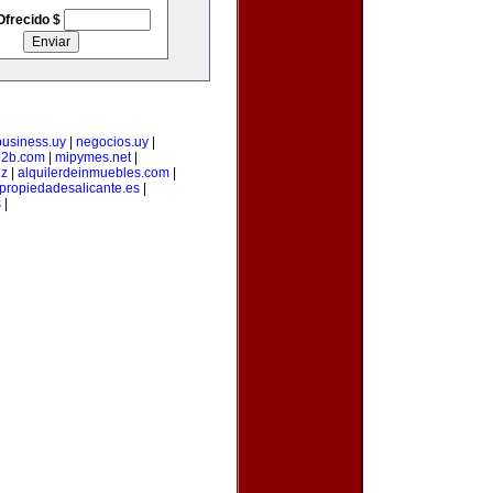
Ofrecido $
business.uy
|
negocios.uy
|
b2b.com
|
mipymes.net
|
iz
|
alquilerdeinmuebles.com
|
propiedadesalicante.es
|
s
|