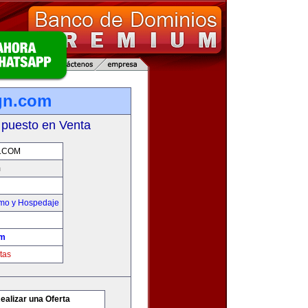
gn.com
 puesto en Venta
.COM
m
smo y Hospedaje
om
tas
ealizar una Oferta