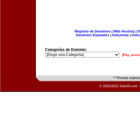
Registro de Dominios
|
Web Hosting
|
D
Dominios Expirados
|
Industrias
|
Indu
Categorías de Dominio:
[Pág. princi
** Precios expre
© 2002/2022 Solo10.com