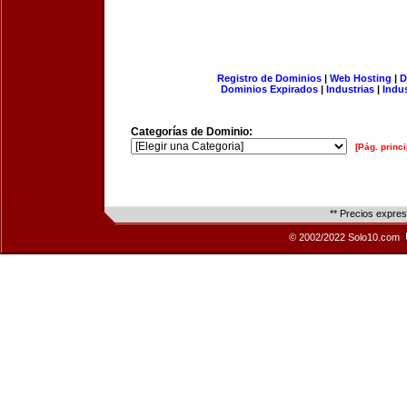
Registro de Dominios
|
Web Hosting
|
D
Dominios Expirados
|
Industrias
|
Indu
Categorías de Dominio:
[Pág. princi
** Precios expre
© 2002/2022 Solo10.com