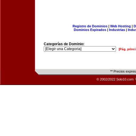
Registro de Dominios
|
Web Hosting
|
D
Dominios Expirados
|
Industrias
|
Indu
Categorías de Dominio:
[Pág. princi
** Precios expre
© 2002/2022 Solo10.com