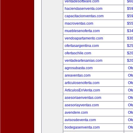
ventadesoftware.com
$6
haciendasenventa.com
$5
capacitacionventas.com
$5
macroventas.com
$5
mueblesenoferta.com
$3
vendoapartamento.com
$3
ofertasargentina.com
$2
ofertaschile.com
$2
ventadeartesanias.com
$2
agrosubasta.com
Ofe
areaventas.com
Ofe
articulosenoferta.com
Ofe
ArticulosEnVenta.com
Ofe
asesoriaenventas.com
Ofe
asesoriayventas.com
Ofe
avendere.com
Ofe
avisosdeventa.com
Ofe
bodegasenventa.com
Ofe