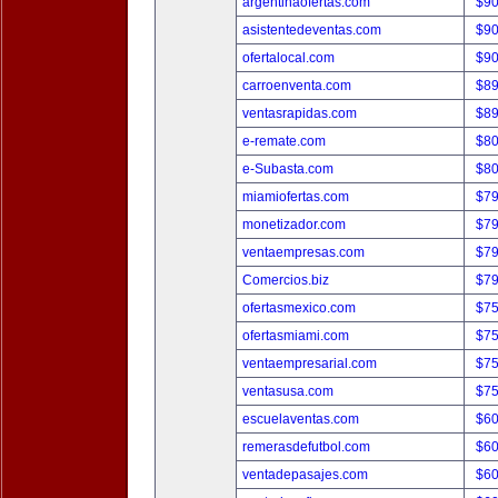
argentinaofertas.com
$9
asistentedeventas.com
$9
ofertalocal.com
$9
carroenventa.com
$8
ventasrapidas.com
$8
e-remate.com
$8
e-Subasta.com
$8
miamiofertas.com
$7
monetizador.com
$7
ventaempresas.com
$7
Comercios.biz
$7
ofertasmexico.com
$7
ofertasmiami.com
$7
ventaempresarial.com
$7
ventasusa.com
$7
escuelaventas.com
$6
remerasdefutbol.com
$6
ventadepasajes.com
$6